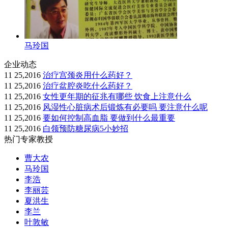
马玲国
企业动态
11 25,2016
治疗宫颈炎用什么药好？
11 25,2016
治疗盆腔炎吃什么药好？
11 25,2016
女性更年期的征兆有哪些 饮食上注意什么
11 25,2016
风湿性心脏病术后锻炼有必要吗 要注意什么呢
11 25,2016
要如何控制高血脂 要做到什么最重要
11 25,2016
白领预防糖尿病5小妙招
热门专家教授
曹大农
马玲国
李浩
李丽芸
夏洪生
李兰
叶敦敏