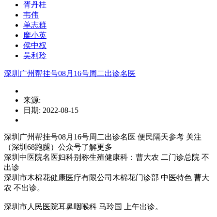
胥丹桂
韦伟
单志群
糜小英
侯中权
吴利玲
深圳广州帮挂号08月16号周二出诊名医
来源:
日期: 2022-08-15
深圳广州帮挂号08月16号周二出诊名医 便民隔天参考 关注
（深圳68跑腿）公众号了解更多
深圳中医院名医妇科别称生殖健康科：曹大农 二门诊总院 不
出诊
深圳市木棉花健康医疗有限公司木棉花门诊部 中医特色 曹大
农 不出诊。
深圳市人民医院耳鼻咽喉科 马玲国 上午出诊。