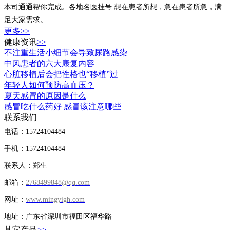
本司通通帮你完成。各地名
医
挂号 想在患者所想，急在患者所急，满
足大家需求。
更多>>
健康资讯
>>
不注重生活小细节会导致尿路感染
中风患者的六大康复内容
心脏移植后会把性格也“移植”过
年轻人如何预防高血压？
夏天感冒的原因是什么
感冒吃什么药好 感冒该注意哪些
联系我们
电话：15724104484
手机：15724104484
联系人：郑生
邮箱：
2768499848@qq.com
网址：
www.mingyigh.com
地址：广东省深圳市福田区福华路
其它产品
>>