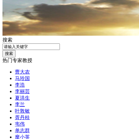
搜索
热门专家教授
曹大农
马玲国
李浩
李丽芸
夏洪生
李兰
叶敦敏
胥丹桂
韦伟
单志群
糜小英