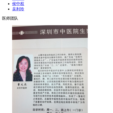
侯中权
吴利玲
医师团队