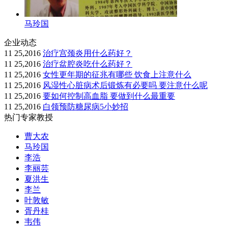
马玲国
企业动态
11 25,2016
治疗宫颈炎用什么药好？
11 25,2016
治疗盆腔炎吃什么药好？
11 25,2016
女性更年期的征兆有哪些 饮食上注意什么
11 25,2016
风湿性心脏病术后锻炼有必要吗 要注意什么呢
11 25,2016
要如何控制高血脂 要做到什么最重要
11 25,2016
白领预防糖尿病5小妙招
热门专家教授
曹大农
马玲国
李浩
李丽芸
夏洪生
李兰
叶敦敏
胥丹桂
韦伟