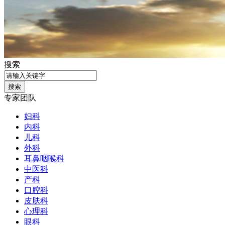
搜索
专家团队
妇科
内科
儿科
外科
耳鼻咽喉科
中医科
产科
口腔科
皮肤科
心理科
眼科