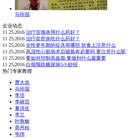
马玲国
企业动态
11 25,2016
治疗宫颈炎用什么药好？
11 25,2016
治疗盆腔炎吃什么药好？
11 25,2016
女性更年期的征兆有哪些 饮食上注意什么
11 25,2016
风湿性心脏病术后锻炼有必要吗 要注意什么呢
11 25,2016
要如何控制高血脂 要做到什么最重要
11 25,2016
白领预防糖尿病5小妙招
热门专家教授
曹大农
马玲国
李浩
李丽芸
夏洪生
李兰
叶敦敏
胥丹桂
韦伟